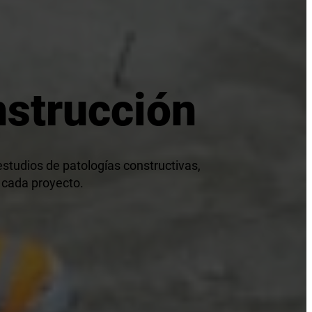
nstrucción
 estudios de patologías constructivas,
 cada proyecto.